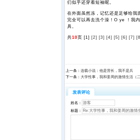
们似乎还穿着短袖呢。
在外面虽然冻，记忆还是足够给我
完全可以再去洗个澡！O ye ！
具。
共
10
页 [1]
[2]
[3]
[4]
[5]
[6]
[7]
[
上一条：
连载小说：他是营长，我不是兵
下一条：
大学性事，我和姜周的激情生活（
发表评论
姓名：
标题：