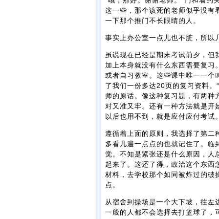
“哦，那好。谢谢老师。”门和墙的
这一些，那个该死的老师似乎没有
一下那个推门不长眼睛的人。
事实上办公室一点儿也不脏，所以
虽说现在已经是期末考试前夕，但
加上本身就没有什么东西需要复习
或者自习教室。这些课中唯一一个
了我们一份多达20页的复习资料。
师的原话。像这种复习题，有两种
对又准又牢。还有一种方法就是开
以后也用不到，就是应付应付考试
遵循着上面的原则，我选择了第二
多看几遍一点点的也就记住了。临
觉。不知是紧张还是什么原因，人
起来了。这还了得，政治这个东西
材料，去学校那个如同被炸过的破
点。
从宿舍到操场是一个大下坡，往左
一般的人都不会选择去打篮球了，