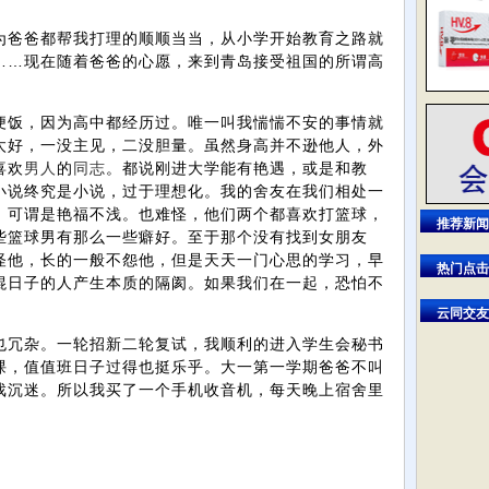
。
为爸爸都帮我打理的顺顺当当，从小学开始教育之路就
……现在随着爸爸的心愿，来到青岛接受祖国的所谓高
便饭，因为高中都经历过。唯一叫我惴惴不安的事情就
太好，一没主见，二没胆量。虽然身高并不逊他人，外
喜欢
男人
的
同志
。都说刚进大学能有艳遇，或是和教
小说终究是小说，过于理想化。我的舍友在我们相处一
，可谓是艳福不浅。也难怪，他们两个都喜欢打篮球，
推荐新闻
些篮球男有那么一些癖好。至于那个没有找到女朋友
怪他，长的一般不怨他，但是天天一门心思的学习，早
热门点击
混日子的人产生本质的隔阂。如果我们在一起，恐怕不
云同交友
也冗杂。一轮招新二轮复试，我顺利的进入学生会秘书
课，值值班日子过得也挺乐乎。大一第一学期爸爸不叫
戏沉迷。所以我买了一个手机收音机，每天晚上宿舍里