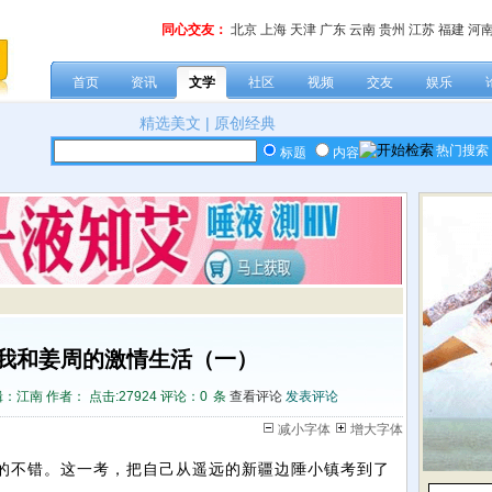
同心交友：
北京
上海
天津
广东
云南
贵州
江苏
福建
河
首页
资讯
文学
社区
视频
交友
娱乐
精选美文
|
原创经典
热门搜索
标题
内容
我和姜周的激情生活（一）
：江南 作者： 点击:
27924 评论：
0
条
查看评论
发表评论
减小字体
增大字体
考的不错。这一考，把自己从遥远的新疆边陲小镇考到了