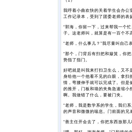
（1）
我哼着小曲欢快的关着学生会办公
工作记录本，受到了团委老师的表
“郭海，你留一下，过来帮我一个忙
子。这老师叫，就算是有一百个不
“老师，什么事儿？”我尽量叫自己
“那个，门背后有扫把和簸箕，你把
势指了指门。
好吧就是叫我来打扫卫生么，又不
身给他一个他看不见的白眼，拿扫
情，弯腰伸手就可以完成了。但是
的推开，门板和墙的夹角急速缩小
啊。我做错了什么，要被门夹。
“老师，我是数学系的学生，我们系
的声音和微微的喘息。门前面的兄
“善主任开会去了，你把东西放那儿