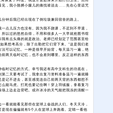
夹角恢复了90度。我这才直起身来开始打扫卫生。然而
看见，我小胳膊小腿儿的痛找谁说去……先在心里诅咒
几分钟后我已经出现在了倒垃圾兼回宿舍的路上。
我一点儿压力也没有。因为我不跷课，不迟到不早退，
。所以过的悠然自得，不用和很多人一大早就抢图书馆
叫我有点头痛的就是政治。老师已经划定了范围甚至给
“如果想考高分，除了出勤把它们背下来。”这是我们老
方法可以记忆。一种是很早开始背，每天温习一遍，绝
始前两天临时记忆，也不会差到哪里。反正这样的东西
。
种临时记忆的方式。幸亏我还有高中文科生的功底在，
到第二天要考试了，我拿出复习资料准备温习一遍就睡
总是记不进去，甚至感觉连自己前两天背的东西都想不
怎么能马虎。打死也要记住啊！穿上羽绒服，拿着复习
操场上边走边背吧。或许冰冷的天气能把我冻的清醒一
边一看就能看见那些在篮球上奋战的人们。冬天天冷，
可是现在偏偏就有5个人在篮球上奔跑着。定睛一看他