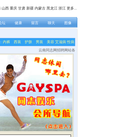
南
山西
重庆
甘肃
新疆
内蒙古
黑龙江
浙江
更多...
论坛
健康
留言
聊天
图像
：
内裤
西装
护肤
男装
美容
艾滋病
性病
云南同志网招聘网站各栏目内容编辑，网站技术及美工等兼职人员！联系