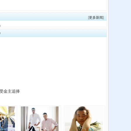
[
更多新闻
]
）
）
肌受金主追捧