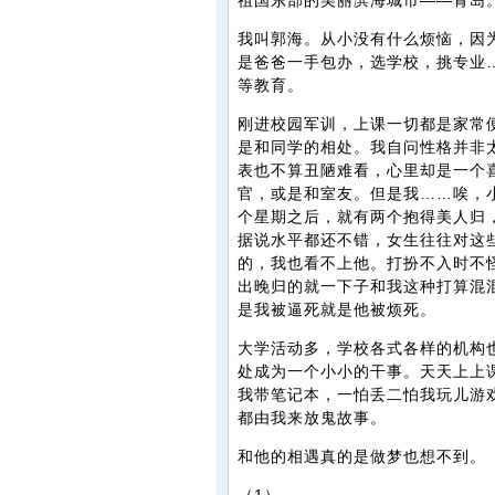
祖国东部的美丽滨海城市——青岛
我叫郭海。从小没有什么烦恼，因
是爸爸一手包办，选学校，挑专业
等教育。
刚进校园军训，上课一切都是家常
是和同学的相处。我自问性格并非
表也不算丑陋难看，心里却是一个
官，或是和室友。但是我……唉，
个星期之后，就有两个抱得美人归
据说水平都还不错，女生往往对这
的，我也看不上他。打扮不入时不
出晚归的就一下子和我这种打算混
是我被逼死就是他被烦死。
大学活动多，学校各式各样的机构
处成为一个小小的干事。天天上上
我带笔记本，一怕丢二怕我玩儿游
都由我来放鬼故事。
和他的相遇真的是做梦也想不到。