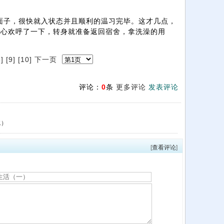
面子，很快就入状态并且顺利的温习完毕。这才几点，
我内心欢呼了一下，转身就准备返回宿舍，拿洗澡的用
8]
[9]
[10]
下一页
评论：
0
条
更多评论
发表评论
二）
[
查看评论
]