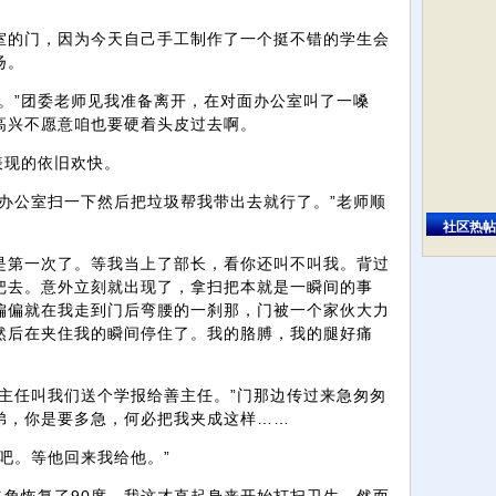
室的门，因为今天自己手工制作了一个挺不错的学生会
扬。
。”团委老师见我准备离开，在对面办公室叫了一嗓
高兴不愿意咱也要硬着头皮过去啊。
表现的依旧欢快。
办公室扫一下然后把垃圾帮我带出去就行了。”老师顺
社区热帖
是第一次了。等我当上了部长，看你还叫不叫我。背过
把去。意外立刻就出现了，拿扫把本就是一瞬间的事
偏偏就在我走到门后弯腰的一刹那，门被一个家伙大力
然后在夹住我的瞬间停住了。我的胳膊，我的腿好痛
主任叫我们送个学报给善主任。”门那边传过来急匆匆
弟，你是要多急，何必把我夹成这样……
吧。等他回来我给他。”