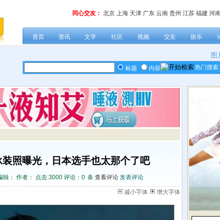
同心交友：
北京
上海
天津
广东
云南
贵州
江苏
福建
河
首页
资讯
文学
社区
视频
交友
娱乐
图
热门搜索
标题
内容
泳装照曝光，日本选手也太那个了吧
编辑： 作者： 点击:
3000 评论：
0
条
查看评论
发表评论
减小字体
增大字体