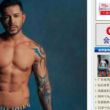
推荐新闻
广东省消
钻石体育
高颜迷彩
98年寸
壮硕肌肉
22岁寸