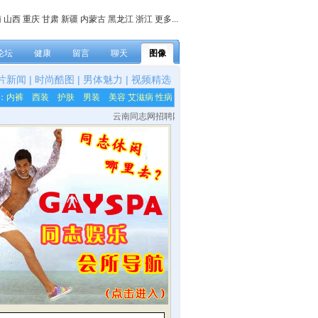
南
山西
重庆
甘肃
新疆
内蒙古
黑龙江
浙江
更多...
论坛
健康
留言
聊天
图像
片新闻
|
时尚酷图
|
男体魅力
|
视频精选
：
内裤
西装
护肤
男装
美容
艾滋病
性病
云南同志网招聘网站各栏目内容编辑，网站技术及美工等兼职人员！