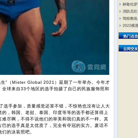
林敬伦穿
消防员壮
驾校教练
2022
热门点击
云同交友
Mister Global 2021）延期了一年举办。今年才
，全球来自33个地区的选手拍摄了自己的民族服饰照和
选手参加，质量感觉还算不错，不惊艳也没有让人大
错的，韩国、老挝、泰国、印度等等的选手都还算得上
言难尽啊，不得不说他们的审美和我们真的不一样。其
古巴的选手真是太优质了，完全有夺冠的实力。废话不
他们的泳装照吧。