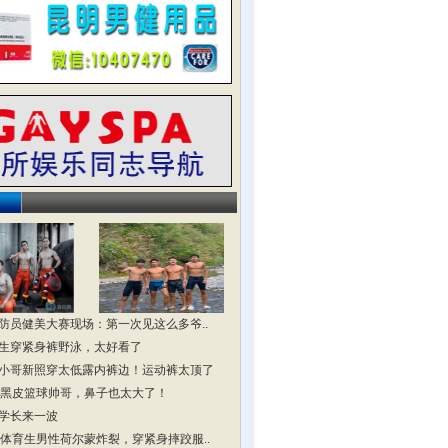
防员健美大赛现场：第一次见这么多爷..
生穿紧身裤野泳，太好看了
小哥新照穿太低露内裤边！运动裤太顶了
头黑皮篮球帅哥，鼻子也太大了！
学长来一波
头体育生男性荷尔蒙炸裂，穿紧身摔跤服..