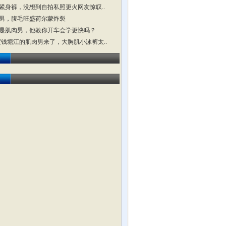
紧身裤，没想到自拍私照更火网友惊叹..
男，腹毛旺盛荷尔蒙炸裂
是肌肉男，他教你开车会学更快吗？
横渡钱塘江的肌肉男来了，大胸肌小泳裤太..