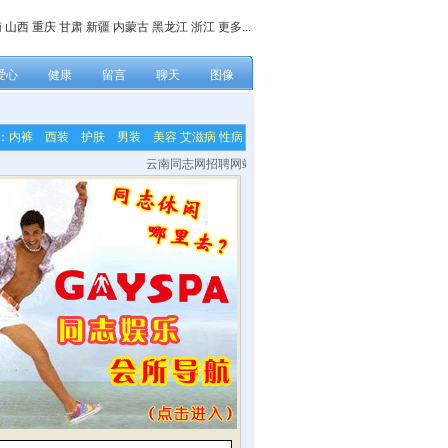
南
山西
重庆
甘肃
新疆
内蒙古
黑龙江
浙江
更多...
爱心
健康
留言
聊天
图像
：
内裤
西装
护肤
男装
美容
艾滋病
性病
云南同志网招聘网站各栏目内容编辑，网站技术及美工等兼职人员！联