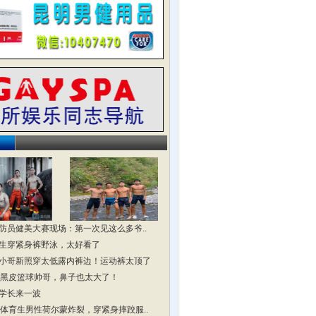
防员健美大赛现场：第一次见这么多爷..
生穿紧身裤野泳，太好看了
小哥新照穿太低露内裤边！运动裤太顶了
头黑皮篮球帅哥，鼻子也太大了！
学长来一波
头体育生男性荷尔蒙炸裂，穿紧身摔跤服..