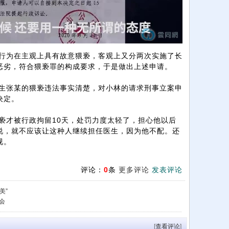
为在主观上具有故意猥亵，客观上又分两次实施了长
恶劣，符合猥亵罪的构成要求，于是做出上述申请。
张某的猥亵违法事实清楚，对小林的请求刑事立案申
决定。
才被行政拘留10天，处罚力度太轻了，担心他以后
说，就不应该让这种人继续担任医生，因为他不配。还
视。
评论：
0
条
更多评论
发表评论
美”
会
[
查看评论
]