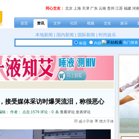
同心交友：
北京
上海
天津
广东
云南
贵州
江苏
福建
河
首页
资讯
文学
社区
视频
交友
娱乐
本地新闻
|
国内新闻
|
国际新闻
|
时尚娱乐
热门搜索
标题
内容
亵，接受媒体采访时爆哭流泪，称很恶心
编辑： 作者： 点击:
1579 评论：
0
条
查看评论
发表评论
减小字体
增大字体