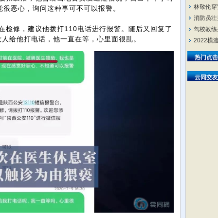
林敬伦穿
觉很恶心，询问这种事可不可以报警。
消防员壮
检修，建议他拨打110电话进行报警。随后又回复了
驾校教练
没人给他打电话，他一直在等，心里面很乱。
2022
热门点击
云同交友