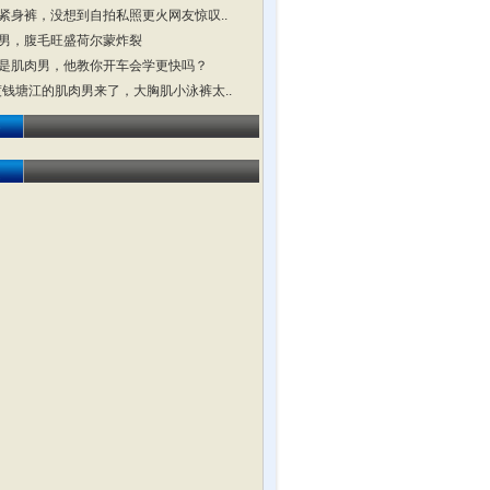
紧身裤，没想到自拍私照更火网友惊叹..
男，腹毛旺盛荷尔蒙炸裂
是肌肉男，他教你开车会学更快吗？
横渡钱塘江的肌肉男来了，大胸肌小泳裤太..