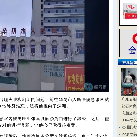
推荐新闻
广东省消
为出现失眠和幻听的问题，前往华阴市人民医院急诊科就
令他终身难忘，还将他推向了深渊。
钻石体育
高颜迷彩
室内被男医生张某以触诊为由进行了猥亵。之后，他
98年寸
友对他进行谩骂，让他心里觉得很难受。
壮硕肌肉
22岁寸
猥亵后，他曾给当地公安发送短信说，自己半个小时