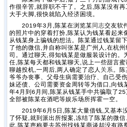
作很辛苦,就辞职不干了。之后,陈某没有再
大手大脚,很快就陷入经济困境。
2019年3月,陈某在浏览某
同志
交友软
的照片中的穿着打扮,陈某认为钱某看起来
从钱某身上骗钱的想法。陈某通过钱某留下
了他的微信,并自称叫张某是广州人,在杭
司。通过聊天,得知钱某是做服装设计的。
任,陈某每天都和钱某聊天,说上一些甜言
聊越投机,一周后,两人确定了恋人
关系
。陈
爷爷办丧事、父母生病需要治疗、自己受
妹还债、公司需要资金周转等为借口,向钱某
年4月到6月间,陈某从钱某手中共骗取了25
全部被陈某在酒吧等娱乐场所挥霍一空。
2019年6月5日,陈某大量借钱,又基本
了怀疑,就到派出所报案,冻结了陈某的微
此,陈某声称要去苏州找钱某商谈却没有路费