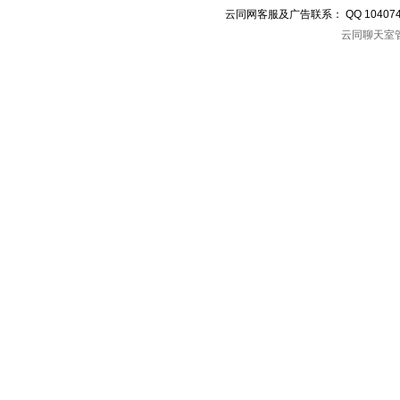
云同网客服及广告联系： QQ 10407
云同聊天室管理