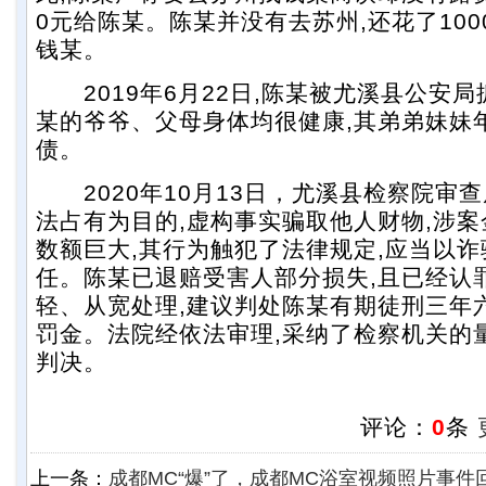
0元给陈某。陈某并没有去苏州,还花了100
钱某。
2019年6月22日,陈某被尤溪县公安局
某的爷爷、父母身体均很健康,其弟弟妹妹
债。
2020年10月13日，尤溪县检察院审查
法占有为目的,虚构事实骗取他人财物,涉案
数额巨大,其行为触犯了法律规定,应当以
任。陈某已退赔受害人部分损失,且已经认
轻、从宽处理,建议判处陈某有期徒刑三年
罚金。法院经依法审理,采纳了检察机关的
判决。
评论：
0
条
上一条：
成都MC“爆”了，成都MC浴室视频照片事件