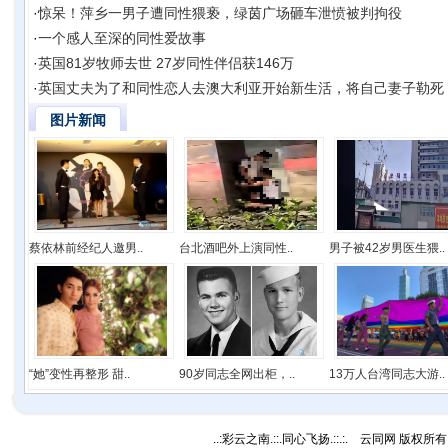
·
惊呆！萍乡一男子遭同性猥亵，绿茵广场砸车泄愤被判拘役
·
一个感人至深的同性爱故事
·
英国81岁牧师去世 27岁同性伴侣获146万
·
英国丈夫为了和同性恋人去澳大利亚开始新生活，将自己妻子勒死
图片新闻
蔡依林前经纪人邀男..
台北酒吧外上演同性..
男子被42岁男医生猥..
“她”变性再整形 甜..
90岁同志全网出柜，..
13万人台湾同志大游..
..:彩云之南.::.同心飞扬.::.:. 云同网 版权所有 C