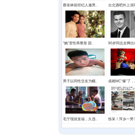
蔡依林前经纪人邀男..
台北酒吧外上演同
“她”变性再整形 甜..
90岁同志全网出柜
男子以同性交友为幌..
成都MC“爆”了，成
毛宁现状发福，久违..
惊呆！萍乡一男子