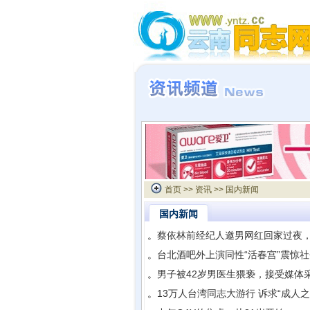
首页
>>
资讯
>> 国内新闻
国内新闻
。
蔡依林前经纪人邀男网红回家过夜
。
台北酒吧外上演同性“活春宫”震惊社
。
男子被42岁男医生猥亵，接受媒体
。
13万人台湾同志大游行 诉求“成人之