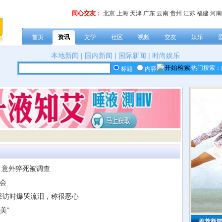
同心交友：
北京
上海
天津
广东
云南
贵州
江苏
福建
河南
首页
资讯
文学
社区
视频
交友
娱乐
本地新闻
|
国内新闻
|
国际新闻
|
时尚娱乐
热门搜索：
标题
内容
，意外猝死被调查
会
采访时爆哭流泪，称很恶心
美”
推荐新