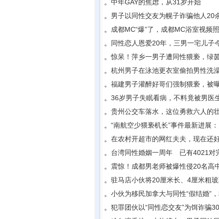
。
中年GAY的焦虑，从31岁开始
。
男子以同性交友为幌子诈骗他人20
。
成都MC“爆”了，成都MC浴室视频
。
同性恋人恩爱20年，三男一宅儿子今
。
惊呆！萍乡一男子遭同性猥亵，绿
。
杭州男子在泳池更衣室偷拍男性洗
。
福建男子灌醉好哥们强制猥亵，被曝
。
36岁男子失眠看病，不料竟被男医
。
贵州公交车落水，这位勇救六人的
。
“南航空少猥亵机长”事件最新进展
。
在农村开超市的网红夫夫，现在还
。
台湾同性婚姻一周年 已有4021对
。
震惊！成都男老师被爆性侵20名高
。
驻马店小伙将20厘米长、4厘米粗
。
小伙为移民加拿大与同性“假结婚”
。
犯罪团伙以“同性恋交友”为饵诈骗3