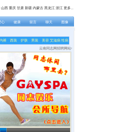
山西
重庆
甘肃
新疆
内蒙古
黑龙江
浙江
更多...
爱心
健康
留言
聊天
图像
内裤
西装
护肤
男装
美容
艾滋病
性病
云南同志网招聘网站各栏目内容编辑，网站技术及美工等兼职人员！联
闻