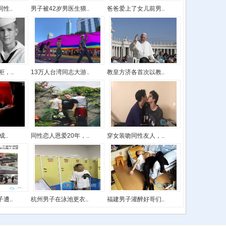
性..
男子被42岁男医生猥..
爸爸爱上了女儿前男..
，..
13万人台湾同志大游..
教皇方济各首次以教..
..
同性恋人恩爱20年，..
穿女装吻同性友人，..
遭..
杭州男子在泳池更衣..
福建男子灌醉好哥们..