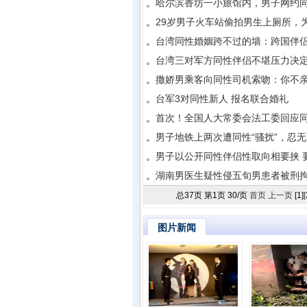
。
哈尔滨香坊一小旅馆内，男子网约
。
29岁男子火车站偷拍男生上厕所，
。
台湾同性婚姻跨不过的墙：跨国伴
。
台湾三对军方同性伴侣不堪压力决
。
撒娇男乘客向同性司机索吻：你不
。
台军3对同性新人 报名联合婚礼
。
首次！全国人大常委会法工委回应
。
男子地铁上两次遭同性“骚扰”，忍无
。
男子以公开同性伴侣性取向相要挟 要
。
湖南男医生疑性侵五旬男患者被刑
总
37
页 第
1
页
30
/页
首页
上一页
[1]
[
图片新闻