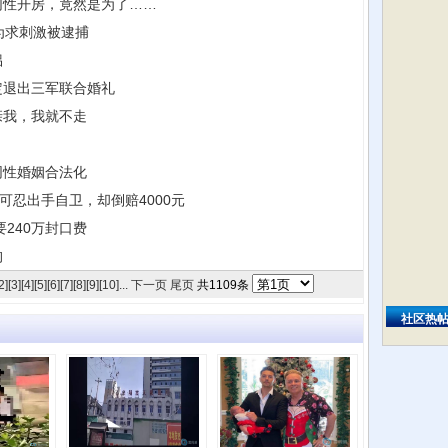
同性开房，竟然是为了……
为求刺激被逮捕
侣
定退出三军联合婚礼
亲我，我就不走
同性婚姻合法化
可忍出手自卫，却倒赔4000元
240万封口费
拘
2]
[3]
[4]
[5]
[6]
[7]
[8]
[9]
[10]
...
下一页
尾页
共
1109
条
社区热