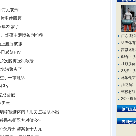
余万元获刑
照片事件回顾
年22岁了
茵广场砸车泄愤被判拘役
广东省消
钻石体育
澡上厕所被抓
高颜迷彩
已感染HIV
98年寸
生2次脱裤强制猥亵
壮硕肌肉
壮实法警火了
22岁寸
：空少一审胜诉
林敬伦穿
消防员壮
好吗？
驾校教练
完成登记
2022
中男生
热门点
玻璃棒塞进体内！用力过猛取不出
，移民被拒双方对簿公堂
云同交
00余男子 涉案超千万元