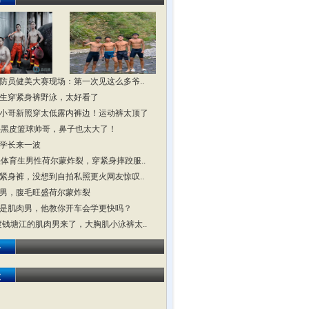
防员健美大赛现场：第一次见这么多爷..
生穿紧身裤野泳，太好看了
小哥新照穿太低露内裤边！运动裤太顶了
头黑皮篮球帅哥，鼻子也太大了！
学长来一波
头体育生男性荷尔蒙炸裂，穿紧身摔跤服..
紧身裤，没想到自拍私照更火网友惊叹..
男，腹毛旺盛荷尔蒙炸裂
是肌肉男，他教你开车会学更快吗？
横渡钱塘江的肌肉男来了，大胸肌小泳裤太..
击
友