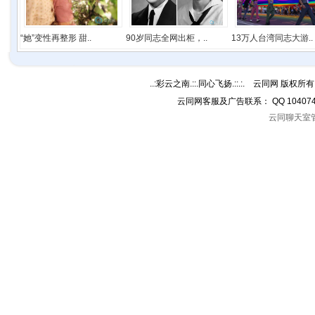
“她”变性再整形 甜..
90岁同志全网出柜，..
13万人台湾同志大游..
..:彩云之南.::.同心飞扬.::.:. 云同网 版权所有 C
云同网客服及广告联系： QQ 10407
云同聊天室管理