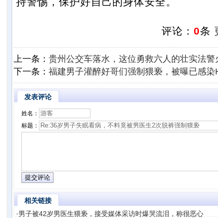
持警惕，保护好自己的身体安全。
评论：
0
条
上一条：
贵州公交车落水，这位勇救六人的壮实法警
下一条：
福建男子灌醉好哥们强制猥亵，被曝已感染H
发表评论
姓名：
标题：
相关链接
·
男子被42岁男医生猥亵，接受媒体采访时爆哭流泪，称很恶心