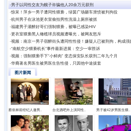
·
男子以同性交友为幌子诈骗他人20余万元获刑
·
惊呆！萍乡一男子遭同性猥亵，绿茵广场砸车泄愤被判拘役
·
杭州男子在泳池更衣室偷拍男性洗澡上厕所被抓
·
福建男子灌醉好哥们强制猥亵，被曝已感染HIV
·
更衣室猥亵黑人橄榄球员视频遭曝光，被网友怒斥
·
视频：南京一男子宿醉街头遭同性性侵！嫌疑人已被刑拘，构成强
·
“南航空少猥亵机长”事件最新进展：空少一审胜诉
·
视频：强制猥亵手下“小鲜肉” 变态保安队长获刑二年九个月
·
华裔著名男医生被男医生告性侵，只因他中途拔套
图片新闻
蔡依林前经纪人邀男..
台北酒吧外上演同性..
男子被42岁男医生猥..