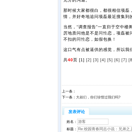
充分的沟通。
那时候大家都很白，都很相信项磊，
情，并好奇地追问项磊最近搜集到
当然，“调查报告”一直归于空中楼
厉地质问他是不是
同性
恋，项磊被
不扣的
同性
恋，如假包换！
这口气有点被逼供的感觉，所以我
共
40
页 [1]
[2]
[3]
[4]
[5]
[6]
[7]
[
上一条：
下一条：
大叔们，你们珍惜过我们吗?
发表评论
姓名：
标题：