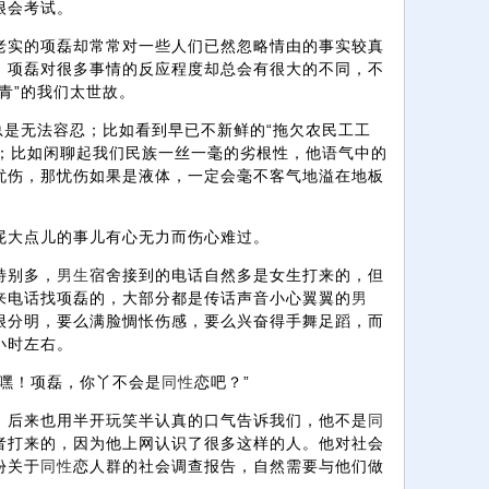
很会考试。
老实的项磊却常常对一些人们已然忽略情由的事实较真
，项磊对很多事情的反应程度却总会有很大的不同，不
青”的我们太世故。
总是无法容忍；比如看到早已不新鲜的“拖欠农民工工
泪；比如闲聊起我们民族一丝一毫的劣根性，他语气中的
忧伤，那忧伤如果是液体，一定会毫不客气地溢在地板
屁大点儿的事儿有心无力而伤心难过。
特别多，
男生
宿舍接到的电话自然多是女生打来的，但
来电话找项磊的，大部分都是传话声音小心翼翼的
男
很分明，要么满脸惆怅伤感，要么兴奋得手舞足蹈，而
小时左右。
“嘿！项磊，你丫不会是
同性
恋吧？”
，后来也用半开玩笑半认真的口气告诉我们，他不是
同
者打来的，因为他上网认识了很多这样的人。他对社会
份关于
同性
恋人群的社会调查报告，自然需要与他们做