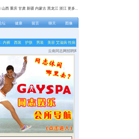
南
山西
重庆
甘肃
新疆
内蒙古
黑龙江
浙江
更多...
论坛
健康
留言
聊天
图像
：
内裤
西装
护肤
男装
美容
艾滋病
性病
云南同志网招聘网站各栏目内容编辑，网站技术及美工等兼职人员！