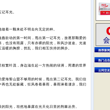
五记耳光。
地做着一颗来处不明去向无定的种。
蠢蠢欲动的第一时间，甩出第一记耳光，放逐那颗爱的
料，也没有雨露，只有赤裸的阳光，和风沙迷途。光速
互温暖的胸膛，扰乱，我们相互扶持的脚步。
推荐新闻
。
热门点击
里枝繁叶茂，身边滋生起一方热闹的绿洲，周遭的世界
云同交友
的爱海誓山盟不够用的时候，甩出第二记耳光。我们信
中再也无处躲藏，狂风卷着暴雨，暴雨淋着凄凉，我们
。
。
眼的阳光，坦然地暴露在光天化日里的荆棘丛旁。