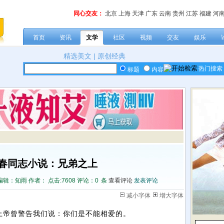
同心交友：
北京
上海
天津
广东
云南
贵州
江苏
福建
河
首页
资讯
文学
社区
视频
交友
娱乐
精选美文
|
原创经典
热门搜索
标题
内容
春同志小说：兄弟之上
编辑：知雨 作者： 点击:
7608 评论：
0
条
查看评论
发表评论
减小字体
增大字体
上帝曾警告我们说：你们是不能相爱的。