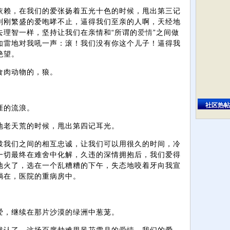
依赖，在我们的爱张扬着五光十色的时候，甩出第三记
刚刚繁盛的爱咆哮不止，逼得我们至亲的人啊，天经地
去理智一样，坚持让我们在亲情和“所谓的
爱情
”之间做
如雷地对我吼一声：滚！我们没有你这个儿子！逼得我
绝望。
食肉动物的，狼。
。
社区热帖
涯的流浪。
地老天荒的时候，甩出第四记耳光。
拨我们之间的相互忠诚，让我们可以用很久的时间，冷
一切最终在难舍中化解，久违的深情拥抱后，我们爱得
地火了，选在一个乱糟糟的下午，失态地咬着牙向我宣
躺在，医院的重病房中。
。
爱，继续在那片沙漠的绿洲中葱茏。