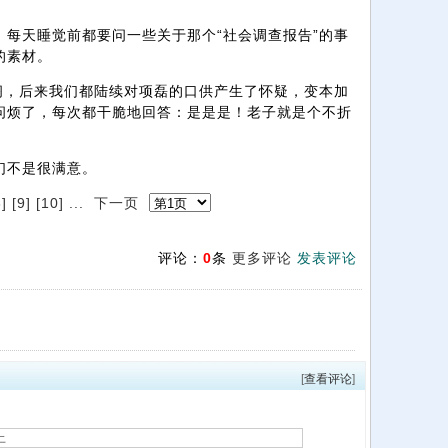
每天睡觉前都要问一些关于那个“社会调查报告”的事
的素材。
阁，后来我们都陆续对项磊的口供产生了怀疑，变本加
问烦了，每次都干脆地回答：是是是！老子就是个不折
们不是很满意。
8]
[9]
[10]
...
下一页
评论：
0
条
更多评论
发表评论
[
查看评论
]