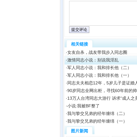
相关链接
·
女友自杀，战友带我步入同志圈
·
激情同志小说：别说我淫乱
·
军人同志小说：我和排长他（二）
·
军人同志小说：我和排长他（一）
·
同志夫夫相恋12年，5岁儿子是证婚
·
90岁同志全网出柜，寻找60年前的
·
13万人台湾同志大游行 诉求“成人之美
·
小说:我被BF整了
·
我与挚交兄弟的经年缠绵（二）
·
我与挚交兄弟的经年缠绵（一）
图片新闻