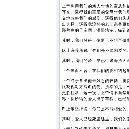
上帝利用我们的亲人对他的盲从和
耳光。逼得我们至爱的父母对我们
义地忽略我们的感伤，逼得他们失
出选择，逼得我淳朴的老父亲暴跳
那善良的母亲啊，泪眼滂沱，痛到
其时，我们哭得，像两只不想再做
D.上帝接着说：你们是不能相爱的
其时，我们的爱，早已付诸海角天
上帝锲而不舍，在我们的爱相约起
上帝终于拿出他最残忍的伎俩，挑
眼凝视对方淌血的伤。所幸的是，
更胜往常。这一次，上帝情不自禁
称：你所谓的
爱人
出了车祸，已经
E.上帝坚持说：你们是不能相爱的
其时，
爱人
已经死里逃生，我们的