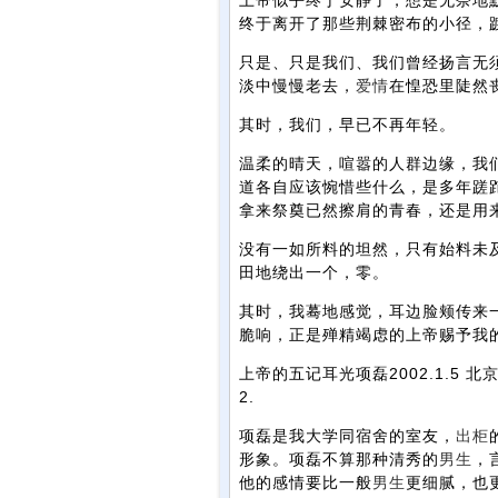
上帝似乎终于安静了，想是无奈地
终于离开了那些荆棘密布的小径，
只是、只是我们、我们曾经扬言无
淡中慢慢老去，
爱情
在惶恐里陡然
其时，我们，早已不再年轻。
温柔的晴天，喧嚣的人群边缘，我
道各自应该惋惜些什么，是多年蹉
拿来祭奠已然擦肩的青春，还是用
没有一如所料的坦然，只有始料未
田地绕出一个，零。
其时，我蓦地感觉，耳边脸颊传来
脆响，正是殚精竭虑的上帝赐予我
上帝的五记耳光项磊2002.1.5 北
2.
项磊是我大学同宿舍的室友，
出柜
形象。项磊不算那种清秀的
男生
，
他的感情要比一般
男生
更细腻，也