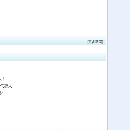
[
更多新闻
]
人！
帅气恋人
”