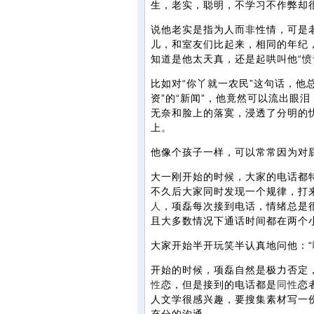
生，老实，聪明，不学习不作弊却
说他老实是指为人而非性情，可是
儿，和室友们比起来，相同的年纪
知道是他太天真，还是起哄叫他“愤
比如对“你丫就一农民”这句话，他
资”的“新闻”，他竟然可以流出眼
无奈和脸上的落寞，浸透了分明的
上。
他像个孩子一样，可以常常因为对
大一刚开始的时候，大家的电话都
不久后大家同时发现一个规律，打
人
，项磊每次接到电话，情绪总是
且大多数情况下通话时间都在两个
大家开始半开玩笑半认真地问他：
开始的时候，项磊自然是极力否定
性
恋，但是接到的电话都是
同性
恋
人文学很感兴趣，要搜集素材写一