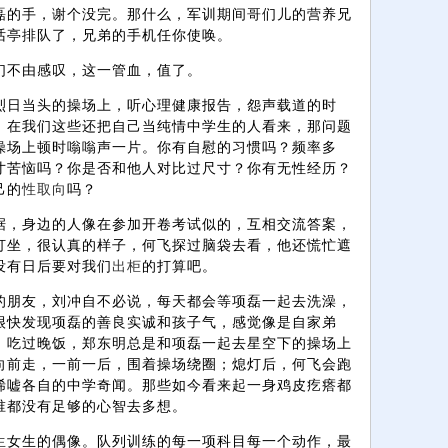
磊的手，谢个没完。那什么，军训期间哥们儿的营养兄
话亭排队了，兄弟的手机任你使唤。
们不由感叹，这一管血，值了。
烈日当头的操场上，听心理健康报告，怨声载道的时
，在我们这些还把自己当纯情中学生的人看来，那问题
操场上顿时嗡嗡声一片。你有自慰的习惯吗？频率多
寸苦恼吗？你是否和他人对比过尺寸？你有无性经历？
己的
性取向
吗？
据，身边的人像在参加开卷考试似的，互相交流答案，
打坐，很认真的样子，何飞探过脑袋去看，他还慌忙遮
没有日后要对我们
出柜
的打算吧。
的朋友，刘冲自不必说，每天都会等项磊一起去洗澡，
很快发现项磊的善良实诚和孩子气，感觉像是自家弟
；吃过晚饭，郑东明总是和项磊一起去星空下的操场上
向前走，一前一后，围着操场绕圈；熄灯后，何飞会跑
唏嘘各自的中学奇闻。那些如今看来起一身鸡皮疙瘩都
谁都没有足够的心智去多想。
生
女生的偶像。队列训练的每一项科目每一个动作，最