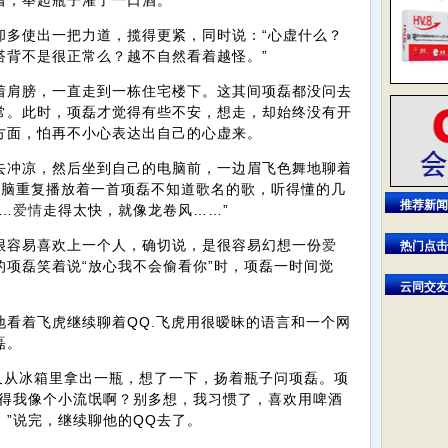
着，举起瓶子灌了一口酒。
却多使出一把力道，揽得更紧，同时说：“心虚什么？
搭背不是很正常么？越不自然看着越怪。”
着肩膀，一直走到一栋住宅楼下。这其间项磊都没问去
常。此时，项磊才觉得有些不安，想走，却始终没有开
方面，怕再不小心表达出自己的心虚来。
去冲凉，然后坐到自己的电脑前，一边眉飞色舞地聊着
电脑重复播放着一首项磊不知道歌名的歌，听得懂的几
推荐新闻
…
爱情
走得太快，就像龙卷风……”
很容易喜欢上一个人，确切说，是很容易幻想一份
爱
热门点击
项磊笑着说“放心我不会偷看你”时，项磊一时间觉
云同交友
地看着飞虎继续聊着QQ.飞虎用很暧昧的语言和一个网
磊。
又从冰箱里拿出一瓶，想了一下，扬着瓶子问项磊。项
觉得我像个小流氓啊？别多想，我习惯了，喜欢用啤酒
”说完，继续聊他的QQ去了。