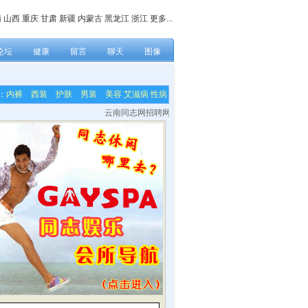
南
山西
重庆
甘肃
新疆
内蒙古
黑龙江
浙江
更多...
论坛
健康
留言
聊天
图像
：
内裤
西装
护肤
男装
美容
艾滋病
性病
云南同志网招聘网站各栏目内容编辑，网站技术及美工等兼职人员！