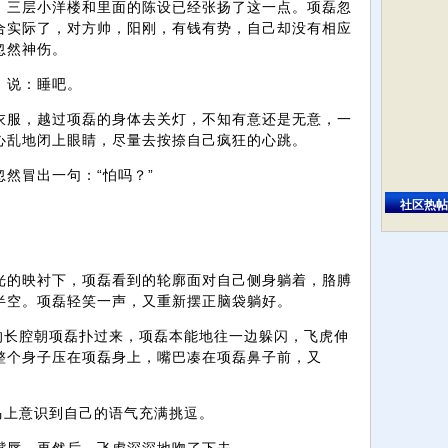
，三层小洋楼和里面的陈设已经张扬了这一点。项磊忽
合实际了，对方帅，阳刚，有钱有势，自己却没有相应
忽然神伤。
，说：睡吧。
衣服，越过项磊的身体去关灯，不知有意还是无意，一
心乱地闭上眼睛，尽量去按捺自己疯狂的心跳。
然冒出一句：“怕吗？”
社区热帖
。
光的映衬下，项磊看到的轮廓面对自己侧身躺着，胳膊
半空。项磊轻笑一声，又重新摆正脑袋躺好。
的长腔朝项磊扑过来，项磊本能地往一边躲闪，飞虎伸
整个身子压在项磊身上，嘴巴凑在项磊鼻子前，又
马上意识到自己的语气充满挑逗。