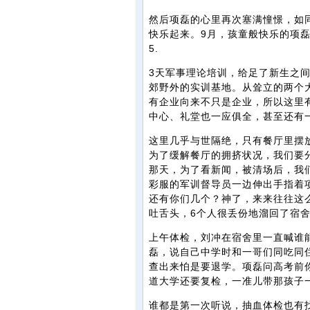
然后项磊的心里再次塞满憧憬，如
快乐起来。9月，孩童般快乐的项
5.
3天军事理论培训，给足了新生之间
郊野外的实训基地。从耸立的两个
有企业向来不只是企业，所以这里
中心、礼堂也一应俱全，甚至还有
这里几乎与世隔绝，只有餐厅里摆
为了缓解餐厅的拥挤状况，我们要分
那天，为了看新闻，被清场后，我
彩服的军训督导员一边伸出手指着
还有你们几个？神了，来来往往这
吐舌头，6个人很丢份地溜回了宿
上午体检，刘冲在宿舍里一直喊谁
磊，说自己中学时和一哥们同吃同
查出来怕是要退学。项磊问高考前
道大学还要复检，一准儿带那孩子
谁都是第一次听说，抽血体检也有