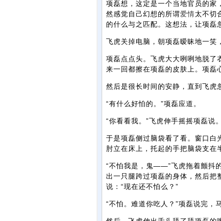
项磊想，这定是一个当地官员的家
然感觉自己幻想的所谓
爱情
太不切
的什么与之匹配。这想法，让项磊
飞虎关掉电脑，朝项磊暧昧地一笑
项磊点点头。飞虎大大咧咧地脱了
来一回都擦在项磊的皮肤上。项磊
然后是很长时间的安静，直到飞虎忽
“有什么好怕的。”项磊应道。
“你看看我。”飞虎伸手摇摇项磊说
于是项磊侧过脑袋看了看。窗口白
肘立在床上，托起的手把脑袋支在
“不怕我是，鬼——”飞虎拖着颤抖
出一只腿跨过项磊的身体，然后把
说：“现在还不怕么？”
“不怕。难道你吃人？”项磊说完，