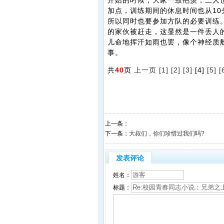
开始的时候，大家一致艳羡，二人
加点，训练期间的休息时间也从10
所以同时也要参加方队的必要训练
的家伙被赶走，这显然是一件丢人
儿命地挥汗如雨也罢，像个神经质
事。
共
40
页
上一页
[1]
[2]
[3]
[4]
[5]
[
上一条：
下一条：
大叔们，你们珍惜过我们吗?
发表评论
姓名：
标题：