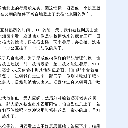
同他北上的行囊般充实。因这憧憬，项磊像一个孩童般
磊在父亲的陪伴下兴奋地登上了发往北京西的列车。
互相熟悉的时间，911的前一天，我们被拉到房山荒
大烟囱来看，这基地好像是学校捯饬来的废弃工厂，国
有很大的操场，四栋宿舍楼，两个餐厅，办公楼、洗浴
一个办公区挂了一个消防队的牌子。
放了几台电视。为了形成像模像样的部队管理气氛，也
拨去吃饭，前一拨清场后，第二拨才能进餐厅。911
们宿舍6人又偷偷排到其他队伍后面。门口那个套着迷
项磊，一边朝我们走过来：那同学，你刚才吃过了吧？
么多人，居然能被他认出来。项磊转过身来朝哥几个吐
舍。
能代他抽血，无人应睬，然后刘冲缠着还算老实的项
住，那人后来被查出来乙肝阳性，怕自己也染上了，若
你们不体检吗？刘冲说那时候抽的是一发小的血，早知
一起来了。
找枪手的。项磊看上去不好意思拒绝，答应下来，结果