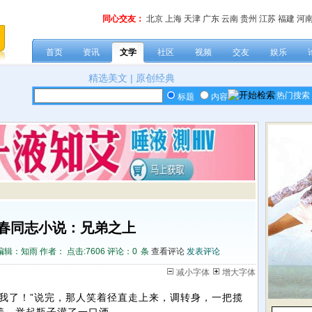
同心交友：
北京
上海
天津
广东
云南
贵州
江苏
福建
河
首页
资讯
文学
社区
视频
交友
娱乐
精选美文
|
原创经典
热门搜索
标题
内容
春同志小说：兄弟之上
编辑：知雨 作者： 点击:
7606 评论：
0
条
查看评论
发表评论
减小字体
增大字体
我了！”说完，那人笑着径直走上来，调转身，一把揽