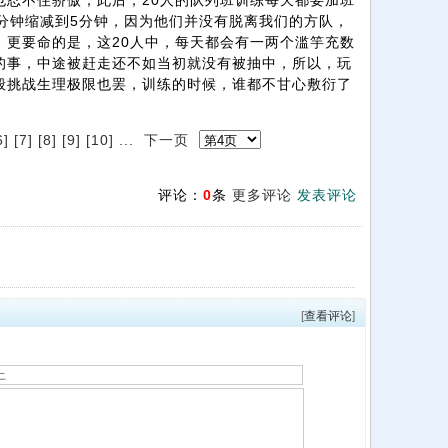
也忍不住骄傲，此后，20人的队列班训练每天都要加班
分钟缩减到5分钟，因为他们并没有脱离我们的方队，
。更要命的是，这20人中，每天都会有一两个滥竽充数
的事，中途被赶走还不如当初就没有被抽中，所以，玩
般挑战生理极限也罢，训练的时候，谁都不甘心敷衍了
6]
[7]
[8]
[9]
[10]
...
下一页
评论：
0
条
更多评论
发表评论
[
查看评论
]