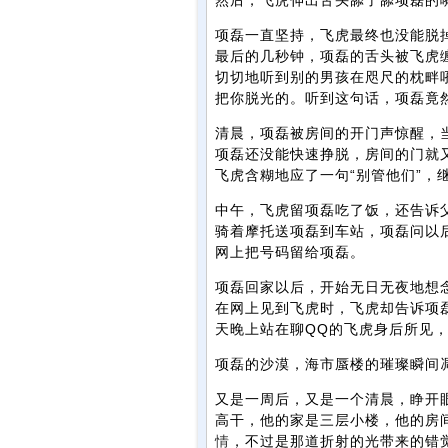
然后，飞虎伸出舌头舔了舔项磊的
项磊一直坚持，飞虎最终也没能脱
最后的几秒钟，项磊的舌头被飞虎
切切地听到别的男孩在咫尺的枕畔
把你脱光的。听到这句话，项磊竟
清晨，项磊被房间的开门声惊醒，
项磊还没能快速挣脱，房间的门就
飞虎含糊地应了一句“别管他们”，
中午，飞虎留项磊吃了饭，还告诉
骑着摩托送项磊到车站，项磊问以
网上把号码留给项磊。
项磊回家以后，开始无日无夜地想
在网上见到飞虎时，飞虎却告诉项
天晚上站在聊QQ的飞虎身后所见
项磊的沙漠，海市蜃楼的璀璨瞬间
又是一周后，又是一个清晨，睁开
高干，他的家是三层小楼，他的房
情
，不过是那道折射的光带来的错