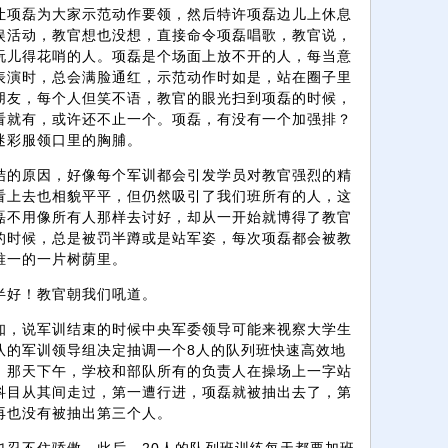
让项磊为大家示范动作要领，然后特许项磊边儿上休息
娱活动，教官想也没想，直接命令项磊唱歌，教官说，
玩儿得花哨的人。项磊是个场面上放不开的人，每当意
表演时，总会满脸通红，示范动作时如是，站在圈子里
朋友，每个人但笑不语，教官的眼光扫到项磊的时候，
看就有，或许还不止一个。项磊，有没有一个加强排？
迷彩服领口里的胸脯。
结的原因，好像每个军训都会引发学员对教官强烈的精
看上去也相貌平平，但仍然吸引了我们班所有的人，这
磊不用像所有人那样去讨好，却从一开始就博得了教官
的时候，总是被罚半蹲或是站军姿，每次项磊都会被教
唯一的一片树荫里。
半好！教官朝我们吼道。
知，说军训结束的时候中央军委领导可能来视察大学生
队的军训领导组决定抽调一个8人的队列班快速高效地
。那天下午，学校和部队所有的负责人在操场上一字站
科目从其间走过，第一遭行进，项磊就被抽出去了，第
再也没有被抽出第三个人。