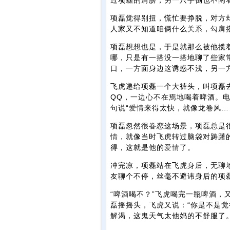
过项磊的肩膀，另一只手倒也不闲
项磊觉得别扭，慌忙要挣脱，对方
人家又不知道咱俩什么
关系
，勾肩
项磊想想也是，于是就那么被他揽
哪，只是有一搭没一搭地聊了些家
口，一方面身边这诱惑不浅，另一
飞虎递给项磊一个大裤头，叫项磊
QQ，一边心不在焉地喝着啤酒。
句说“
爱情
来得太快，就像龙卷风…
项磊忽然很眷恋这场景，项磊总是
情
，就像当时飞虎转过脑袋对踌躇的
得，这就是他的
爱情
了。
冲完凉，项磊站在飞虎身后，无聊
友聊个不停，丝毫不避讳身后的项
“啤酒喝不？”飞虎喝完一瓶啤酒，
磊摇摇头，飞虎又说：“你是不是
解渴，这鬼天气太他妈的不舒服了。