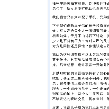
抽完左胳膊抽右胳膊。刘冲握住项
弟包了，给女朋友打电话也甭去电
我们宿舍只有刘冲配了手机，兄弟
下午我们像晒豆子似的被学校撒在
候，有人发给每个人一张调查问卷
相当劲爆，于是不由得四下讨论，
少？是否背负压力？你对自己的尺
对方是
同性
还是异性？你能认定自
我认为这种调查得不到太客观的数
甚至传抄。只有项磊皱着眉头自个
掩。后来想想，也许项磊一开始并
所以那时候的项磊很快拥有了知心
吃饭，甚至连上厕所都不例外；我
弟，很多事情上都会自然地让着他
聊天，一个退步向后走，一个正面
到项磊的铺上，两个人并肩夜话，
不够表达的暧昧交往，搁在当时，
后来，项磊几乎成为我们班所有
男